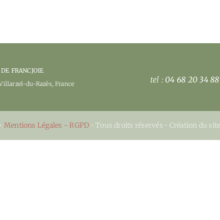
 DE FRANCJOIE
tel :
04 68 20 34 88
Villarzel-du-Razès
, France
•
Mentions Légales - RGPD
• Tous droits réservés • Création du sit