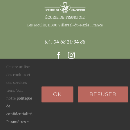
ACCES
CONTACT
ÉCURIE DE FRANCJOIE
Les Moulis, 11300 Villarzel-du-Razès
, France
tel :
04 68 20 34 88
Ce site utilise
des cookies et
© 2026 •
Mentions Légales - RGPD
• Tous droits
des services
réservés • Création du site
S. FRUS
tiers. Voir
OK
REFUSER
notre
politique
de
confidentialité.
Paramètres