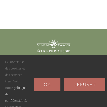
ACCES
CONTACT
ÉCURIE DE FRANCJOIE
Les Moulis, 11300 Villarzel-du-Razès
, France
Ce site utilise
des cookies et
tel :
04 68 20 34 88
des services
tiers. Voir
OK
REFUSER
notre
politique
de
© 2026 •
Mentions Légales - RGPD
• Tous droits
confidentialité.
réservés • Création du site
S. FRUS